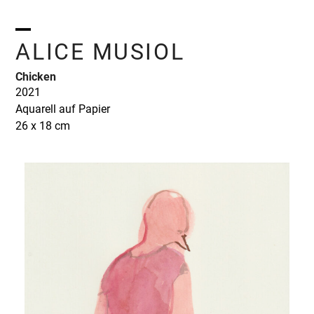
Skip
to
content
Open
Close
ALICE MUSIOL
mobile
mobile
Chicken
menu
menu
2021
Aquarell auf Papier
26 x 18 cm